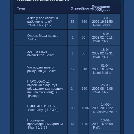
Последнее
Тема
Ответов
Просмотров
сообщение
А что у вас стоит на
13-05-
рабочем столе?
56
850
2009 19:51:50
xNalFeiNx
[
1
2
]
Nemi Sekira
18-04-
Опрос:
Мода на эмо
1
50
2009 02:45:11
SolnY
xNalFeiNx
18-04-
эээ... а такое
1
58
2009 02:42:31
бывает???
SolnY
xNalFeiNx
01-04-
Число дня твоего
17
318
2009 18:07:24
рождения (=
SolnY
Nemi Sekira
НАРОоОоОоД!
быренько сюда! тут
25-03-
обсуждаем как прошол
14
180
2009 08:49:08
ваш выпускной)))))
xNalFeiNx
[Hamy]
14-03-
ПИРСИНГ И ТАТУ..
99
1986
2009 20:36:22
Sensuality
[
1
2
3
4
]
x_skrewdriver_x
Последний
13-01-
просмотренный фильм
61
1102
2009 16:35:59
Klair
[
1
2
3
]
RaiN