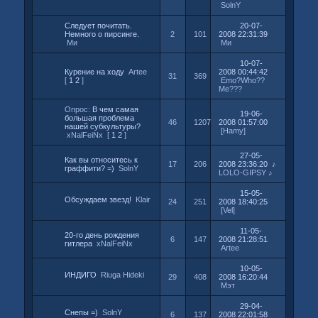
SolnY
Следует почитать.
20-07-
Немного о пирсинге.
2
101
2008 22:31:39
Ми
Ми
10-07-
Курение на ходу
Artee
2008 00:44:42
31
369
[
1
2
]
Emo?Who??
Me???
Опрос:
В чем самая
19-06-
большая проблема
46
1207
2008 01:57:00
нашей субкультуры?
[Hamy]
xNalFeiNx
[
1
2
]
27-05-
Как вы относитесь к
17
206
2008 23:36:20
♪
граффити? =)
SolnY
LOLO-GIPSY ♪
15-05-
Обсуждаем звезд!
Klair
24
251
2008 18:40:25
[Vel]
11-05-
20-го день рождения
6
147
2008 21:28:51
гитлера
xNalFeiNx
Artee
10-05-
ИНДИГО
Riuga Hideki
29
408
2008 16:20:44
Мэт
29-04-
Cнепы =)
SolnY
6
137
2008 22:01:58