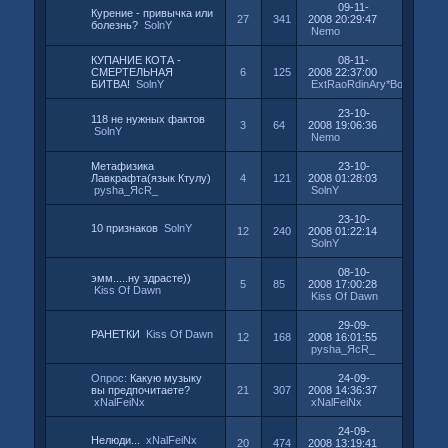
09-11-
Курение - привычка или
27
341
2008 20:29:47
болезнь?
SolnY
Nemo
КУПАНИЕ КОТА -
08-11-
СМЕРТЕЛЬНАЯ
6
125
2008 22:37:00
БИТВА!
SolnY
ExtRaoRdinAry*Bo_O
23-10-
118 не нужных фактов
3
64
2008 19:06:36
SolnY
Nemo
Метафизика
23-10-
Лавкрафта(язык Ктулу)
4
121
2008 01:28:03
pysha_ЯсR_
SolnY
23-10-
10 признаков
SolnY
12
240
2008 01:22:14
SolnY
08-10-
эмм.....ну здрасте))
5
85
2008 17:00:28
Kiss Of Dawn
Kiss Of Dawn
29-09-
РАНЕТКИ
Kiss Of Dawn
12
168
2008 16:01:55
pysha_ЯсR_
Опрос:
Какую музыку
24-09-
вы предпочитаете?
21
307
2008 14:36:37
xNalFeiNx
xNalFeiNx
24-09-
Нелюди...
xNalFeiNx
20
474
2008 13:19:41