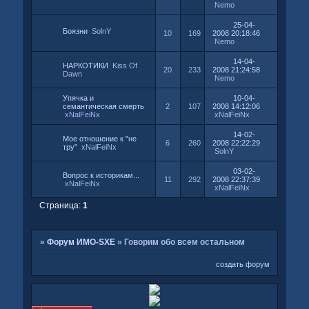
Nemo
25-04-
Боязни
SolnY
10
169
2008 20:18:46
Nemo
14-04-
НАРКОТИКИ
Kiss Of
20
233
2008 21:24:58
Dawn
Nemo
Упячка и
10-04-
семантическая смерть
2
107
2008 14:12:06
xNalFeiNx
xNalFeiNx
14-02-
Мое отношение к "не
6
260
2008 22:22:29
тру"
xNalFeiNx
SolnY
03-02-
Вопрос к историкам...
11
292
2008 22:37:39
xNalFeiNx
xNalFeiNx
Страница:
1
»
Форум ИМО-SXE
»
Говорим обо всем остальном
создать форум