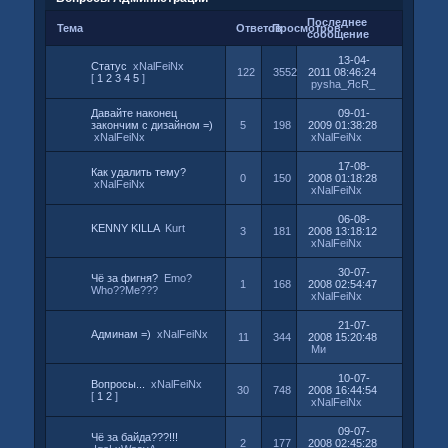
Последнее
Тема
Ответов
Просмотров
сообщение
13-04-
Статус
xNalFeiNx
122
3552
2011 08:46:24
[
1
2
3
4
5
]
pysha_ЯсR_
Давайте наконец
09-01-
закончим с дизайном =)
5
198
2009 01:38:28
xNalFeiNx
xNalFeiNx
17-08-
Как удалить тему?
0
150
2008 01:18:28
xNalFeiNx
xNalFeiNx
06-08-
KENNY KILLA
Kurt
3
181
2008 13:18:12
xNalFeiNx
30-07-
Чё за фигня?
Emo?
1
168
2008 02:54:47
Who??Me???
xNalFeiNx
21-07-
Админам =)
xNalFeiNx
11
344
2008 15:20:48
Ми
10-07-
Вопросы...
xNalFeiNx
30
748
2008 16:44:54
[
1
2
]
xNalFeiNx
09-07-
Чё за байда???!!!
2
177
2008 02:45:28