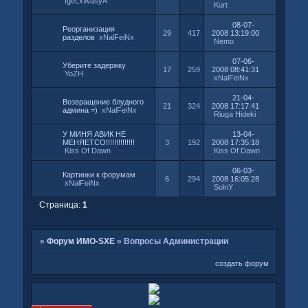
IgeLxWasyA
Kurt
08-07-
Реорганизация
29
417
2008 13:19:00
разделов
xNalFeiNx
Nemo
07-06-
Уберите задержку
17
259
2008 08:41:31
YoZH
xNalFeiNx
21-04-
Возвращение блудного
21
324
2008 17:17:41
админа =)
xNalFeiNx
Riuga Hideki
У МИНЯ АВИК НЕ
13-04-
МЕНЯЕТСО!!!!!!!!!!!!!!
3
192
2008 17:35:18
Kiss Of Dawn
Kiss Of Dawn
06-03-
Картинки к форумам
6
294
2008 16:05:28
xNalFeiNx
SolnY
Страница:
1
»
Форум ИМО-SXE
»
Вопросы Администрации
создать форум