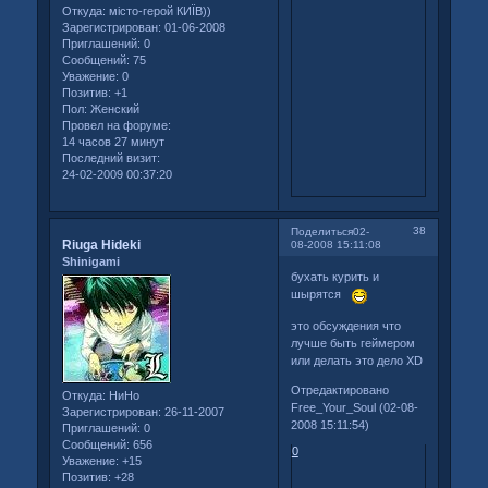
Откуда:
місто-герой КИЇВ))
Зарегистрирован
: 01-06-2008
Приглашений:
0
Сообщений:
75
Уважение:
0
Позитив:
+1
Пол:
Женский
Провел на форуме:
14 часов 27 минут
Последний визит:
24-02-2009 00:37:20
38
Поделиться
02-
Riuga Hideki
08-2008 15:11:08
Shinigami
бухать курить и
шырятся
это обсуждения что
лучше быть геймером
или делать это дело XD
Отредактировано
Откуда:
НиНо
Free_Your_Soul (02-08-
Зарегистрирован
: 26-11-2007
2008 15:11:54)
Приглашений:
0
Сообщений:
656
0
Уважение:
+15
Позитив:
+28