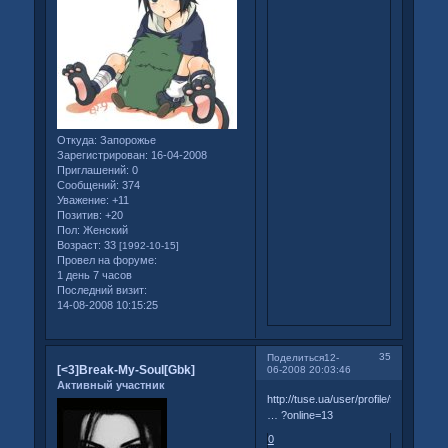
Откуда:
Запорожье
Зарегистрирован
: 16-04-2008
Приглашений:
0
Сообщений:
374
Уважение:
+11
Позитив:
+20
Пол:
Женский
Возраст:
33
[1992-10-15]
Провел на форуме:
1 день 7 часов
Последний визит:
14-08-2008 10:15:25
35
Поделиться
12-
[<3]Break-My-Soul[Gbk]
06-2008 20:03:46
Активный участник
http://tuse.ua/user/profile/friend/cont
… ?online=13
0