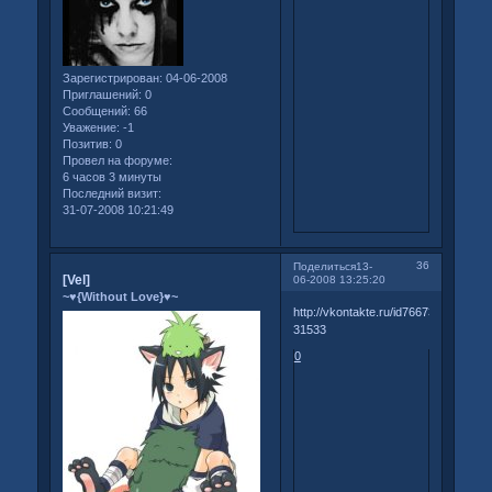
Зарегистрирован
: 04-06-2008
Приглашений:
0
Сообщений:
66
Уважение:
-1
Позитив:
0
Провел на форуме:
6 часов 3 минуты
Последний визит:
31-07-2008 10:21:49
36
Поделиться
13-
[Vel]
06-2008 13:25:20
~♥{Without Love}♥~
http://vkontakte.ru/id7667302?
31533
0