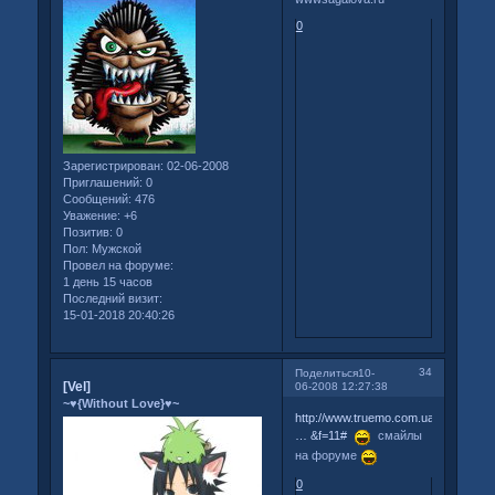
0
Зарегистрирован
: 02-06-2008
Приглашений:
0
Сообщений:
476
Уважение:
+6
Позитив:
0
Пол:
Мужской
Провел на форуме:
1 день 15 часов
Последний визит:
15-01-2018 20:40:26
34
Поделиться
10-
[Vel]
06-2008 12:27:38
~♥{Without Love}♥~
http://www.truemo.com.ua/forum/post
… &f=11#
смайлы
на форуме
0