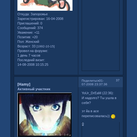
Откуда:
Запорожье
Зарегистрирован
: 16-04-2008
Приглашений:
0
Сообщений:
374
Уважение:
+11
Позитив:
+20
Пол:
Женский
Возраст:
33
[1992-10-15]
Провел на форуме:
1 день 7 часов
Последний визит:
14-08-2008 10:15:25
37
Поделиться
31-
[Hamy]
07-2008 23:37:36
Активный участник
YoUr_DrEaM ‎(22:36):
И надолго? Ты ушла в
себя?
эт йа в асе
переписовалась))
0