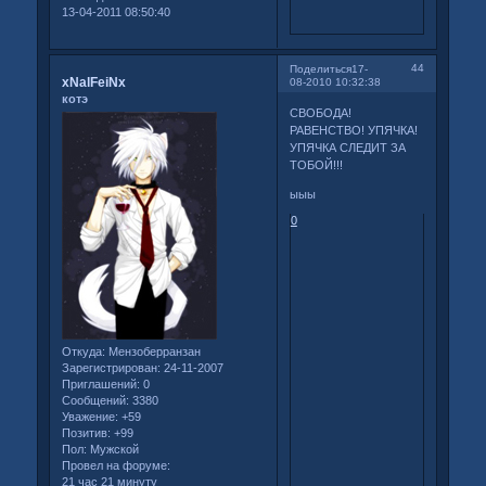
13-04-2011 08:50:40
44
Поделиться
17-
xNalFeiNx
08-2010 10:32:38
котэ
СВОБОДА!
РАВЕНСТВО! УПЯЧКА!
УПЯЧКА СЛЕДИТ ЗА
ТОБОЙ!!!
ыыы
0
Откуда:
Мензоберранзан
Зарегистрирован
: 24-11-2007
Приглашений:
0
Сообщений:
3380
Уважение:
+59
Позитив:
+99
Пол:
Мужской
Провел на форуме:
21 час 21 минуту