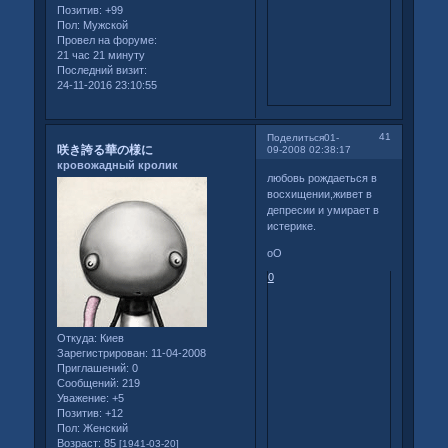
Позитив:
+99
Пол:
Мужской
Провел на форуме:
21 час 21 минуту
Последний визит:
24-11-2016 23:10:55
41
Поделиться
01-
咲き誇る華の様に
09-2008 02:38:17
кровожадный кролик
любовь рождаеться в
восхищении,живет в
депресии и умирает в
истерике.
оО
0
Откуда:
Киев
Зарегистрирован
: 11-04-2008
Приглашений:
0
Сообщений:
219
Уважение:
+5
Позитив:
+12
Пол:
Женский
Возраст:
85
[1941-03-20]