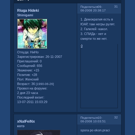
31
Поделиться
09-
Riuga Hideki
06-2008 20:38:17
Shinigami
1. Демократия есть в
ЮАР, там негры рулят.
2. Галилей -какол.
3. СПИДа - нет и
смерти то же нет.
0
Откуда:
НиНо
Зарегистрирован
: 26-11-2007
Приглашений:
0
Сообщений:
656
Уважение:
+15
Позитив:
+28
Пол:
Женский
Возраст:
36
[1990-06-26]
Провел на форуме:
2 дня 23 часа
Последний визит:
13-07-2011 15:03:29
32
Поделиться
10-
xNalFeiNx
06-2008 10:03:51
котэ
spora po ekon.praci